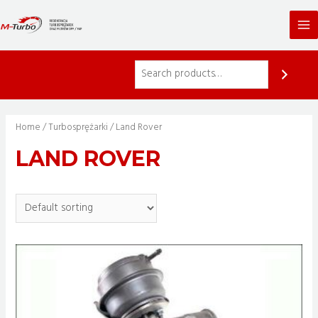
Skip
to
Ma
content
Me
Home
/
Turbosprężarki
/ Land Rover
LAND ROVER