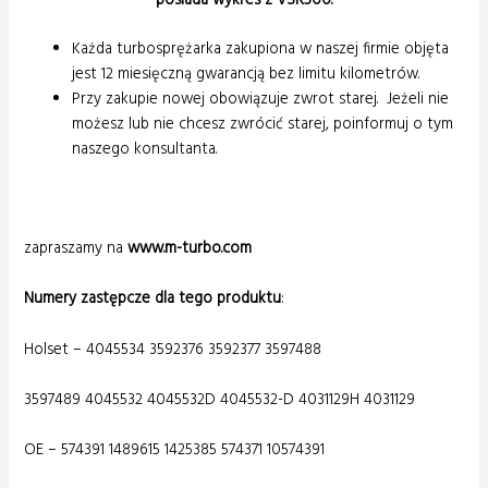
posiada wykres z VSR500.
Każda turbosprężarka zakupiona w naszej firmie objęta
jest 12 miesięczną gwarancją bez limitu kilometrów.
Przy zakupie nowej obowiązuje zwrot starej. Jeżeli nie
możesz lub nie chcesz zwrócić starej, poinformuj o tym
naszego konsultanta.
zapraszamy na
www.m-turbo.com
Numery zastępcze dla tego produktu
:
Holset – 4045534 3592376 3592377 3597488
3597489 4045532 4045532D 4045532-D 4031129H 4031129
OE – 574391 1489615 1425385 574371 10574391