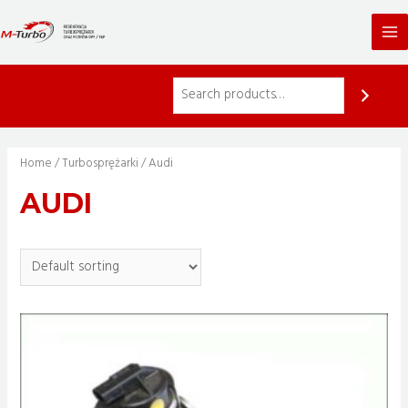
Skip
to
Ma
content
Me
Home
/
Turbosprężarki
/ Audi
AUDI