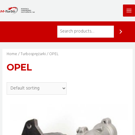
Skip
to
Ma
content
Me
Home
/
Turbosprężarki
/ OPEL
OPEL