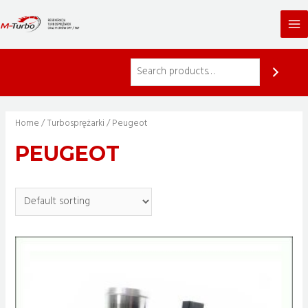
Skip
to
Ma
content
Me
Home
/
Turbosprężarki
/ Peugeot
PEUGEOT