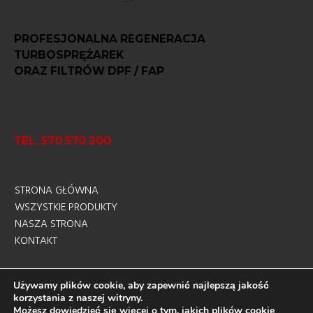
PROFESJONALNA REGENERACJA
TURBOSPRĘŻAREK
ORAZ FILTRÓW DPF / FAP
TEL. 570 570 200
STRONA GŁÓWNA
WSZYSTKIE PRODUKTY
NASZA STRONA
KONTAKT
Używamy plików cookie, aby zapewnić najlepszą jakość
korzystania z naszej witryny.
sklep-turbo.pl - created by
codeify.pl
Możesz dowiedzieć się więcej o tym, jakich plików cookie