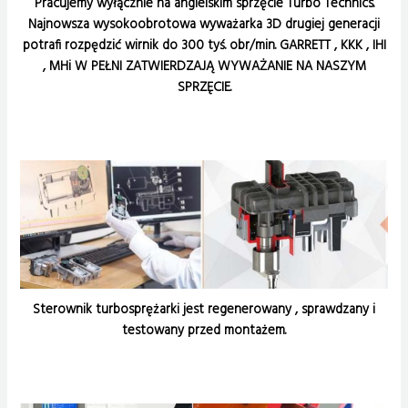
Pracujemy wyłącznie na angielskim sprzęcie Turbo Technics.
Najnowsza wysokoobrotowa wyważarka 3D drugiej generacji
potrafi rozpędzić wirnik do 300 tyś. obr/min. GARRETT , KKK , IHI
, MHi W PEŁNI ZATWIERDZAJĄ WYWAŻANIE NA NASZYM
SPRZĘCIE.
Sterownik turbosprężarki jest regenerowany , sprawdzany i
testowany przed montażem.