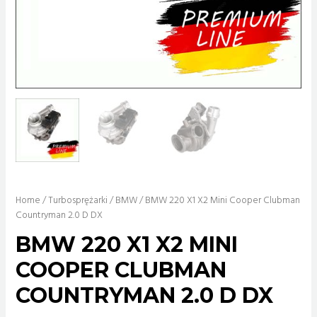
Home
/
Turbosprężarki
/
BMW
/ BMW 220 X1 X2 Mini Cooper Clubman
Countryman 2.0 D DX
BMW 220 X1 X2 MINI
COOPER CLUBMAN
COUNTRYMAN 2.0 D DX