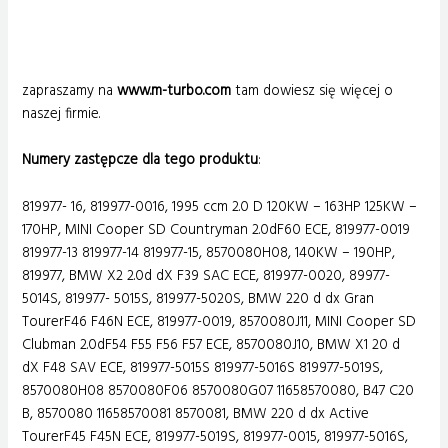
zapraszamy na
www.m-turbo.com
tam dowiesz się więcej o
naszej firmie.
Numery zastępcze dla tego produktu
:
819977- 16, 819977-0016, 1995 ccm 2.0 D 120KW – 163HP 125KW –
170HP, MINI Cooper SD Countryman 2.0dF60 ECE, 819977-0019
819977-13 819977-14 819977-15, 8570080H08, 140KW – 190HP,
819977, BMW X2 2.0d dX F39 SAC ECE, 819977-0020, 89977-
5014S, 819977- 5015S, 819977-5020S, BMW 220 d dx Gran
TourerF46 F46N ECE, 819977-0019, 8570080J11, MINI Cooper SD
Clubman 2.0dF54 F55 F56 F57 ECE, 8570080J10, BMW X1 20 d
dX F48 SAV ECE, 819977-5015S 819977-5016S 819977-5019S,
8570080H08 8570080F06 8570080G07 11658570080, B47 C20
B, 8570080 11658570081 8570081, BMW 220 d dx Active
TourerF45 F45N ECE, 819977-5019S, 819977-0015, 819977-5016S,