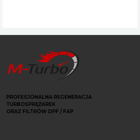
PROFESJONALNA REGENERACJA
TURBOSPRĘŻAREK
ORAZ FILTRÓW DPF / FAP