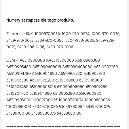
Numery zastępcze dla tego produktu
:
Zamiennie KKK: 10009700036, 1000-970-0074, 1000-970-0036,
5439-970-0075, 5304-970-0086, 5304-988-0086, 5439-988-
0075, 5439-988-0106, 5439-970-0106
OEM – A6510900880 AA6510906080 A6510906380
A6510905480 A651090608018 A651090608080 A6510902280
A6510904780 A6510904880 A6510905780 6510905780
6510906380 A6510905280 6510900880 6510906080
6510905480 651090608018 651090608080 6510902280
6510904780 6510904880 6510905280 A6510900980
A6510905080 10009700036 10009700074 10009880036
10009880074 53049700086 53049880086 54399700075
54399700106 54399880075 54399880106
—————————————————————————————————