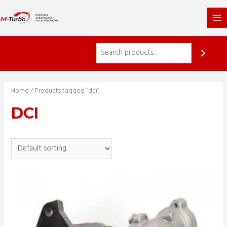
Skip
to
Ma
content
Me
Home
/ Products tagged “dci”
DCI