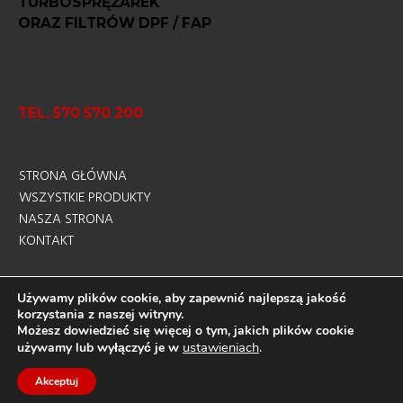
TURBOSPRĘŻAREK
ORAZ FILTRÓW DPF / FAP
TEL. 570 570 200
STRONA GŁÓWNA
WSZYSTKIE PRODUKTY
NASZA STRONA
KONTAKT
Używamy plików cookie, aby zapewnić najlepszą jakość
korzystania z naszej witryny.
sklep-turbo.pl - created by
codeify.pl
Możesz dowiedzieć się więcej o tym, jakich plików cookie
ustawieniach
.
używamy lub wyłączyć je w
Facebook
Akceptuj