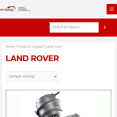
Skip
to
Ma
content
Me
Home
/ Products tagged “Land rover”
LAND ROVER