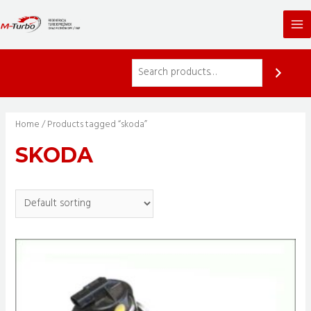
Skip
to
Ma
content
Me
Home
/ Products tagged “skoda”
SKODA