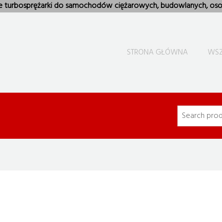
e turbosprężarki do samochodów ciężarowych, budowlanych, oso
STRONA GŁÓWNA
WSZ